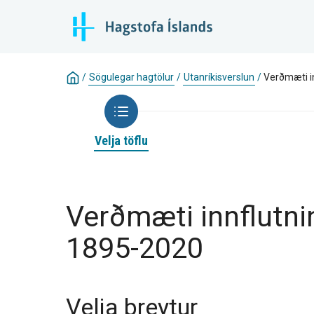
/
Sögulegar hagtölur
/
Utanríkisverslun
/
Verðmæti i
Velja töflu
Verðmæti innflutni
1895-2020
Velja breytur