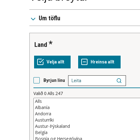
Um töflu
Land
Byrjun línu
Valið
0
Alls
247