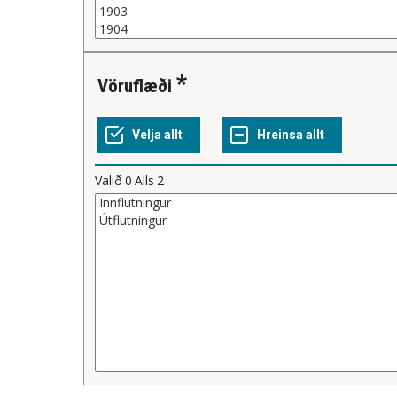
Vöruflæði
Valið
0
Alls
2