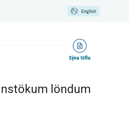
English
Sýna töflu
 einstökum löndum