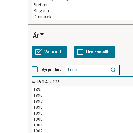
Ár
Byrjun línu
Valið
0
Alls
126