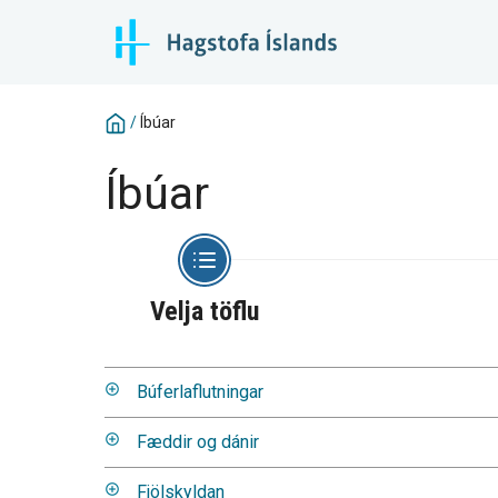
/
Íbúar
Íbúar
Velja töflu
Búferlaflutningar
Fæddir og dánir
Fjölskyldan