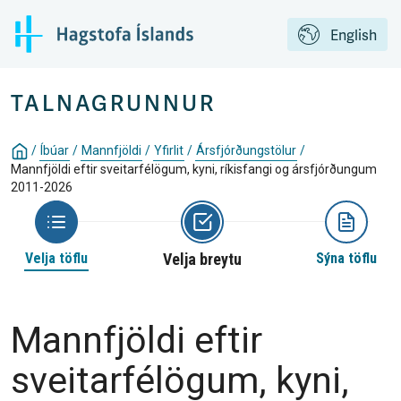
English
TALNAGRUNNUR
/
Íbúar
/
Mannfjöldi
/
Yfirlit
/
Ársfjórðungstölur
/
Mannfjöldi eftir sveitarfélögum, kyni, ríkisfangi og ársfjórðungum
2011-2026
Velja töflu
Velja breytu
Sýna töflu
Mannfjöldi eftir
sveitarfélögum, kyni,