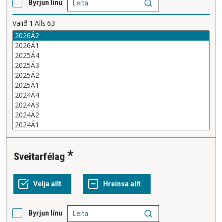
Byrjun línu
Valið
1
Alls
63
Sveitarfélag
Byrjun línu