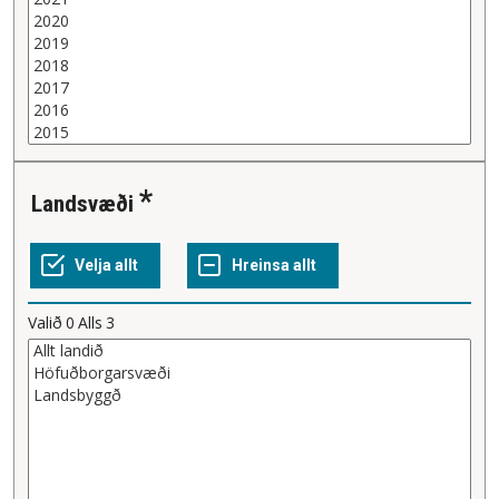
Landsvæði
Valið
0
Alls
3