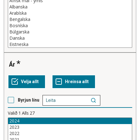
Ár
Byrjun línu
Valið
1
Alls
27