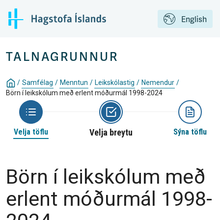
English
TALNAGRUNNUR
/
Samfélag
/
Menntun
/
Leikskólastig
/
Nemendur
/
Börn í leikskólum með erlent móðurmál 1998-2024
Velja töflu
Velja breytu
Sýna töflu
Börn í leikskólum með
erlent móðurmál 1998-