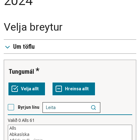
2024
Velja breytur
Um töflu
Tungumál
Byrjun línu
Valið
0
Alls
61