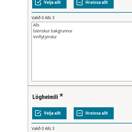
Valið
0
Alls
3
Lögheimili
Valið
0
Alls
3