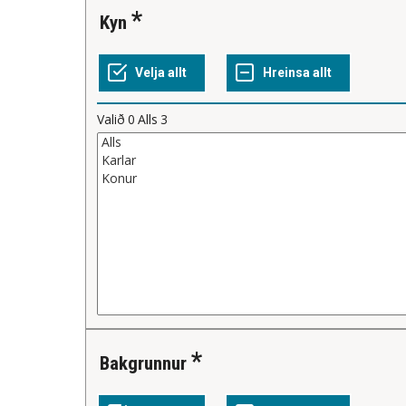
Kyn
Valið
0
Alls
3
Bakgrunnur