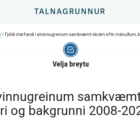
TALNAGRUNNUR
n
/
Fjöldi starfandi í atvinnugreinum samkvæmt skrám eftir mánuðum, ky
Velja breytu
 atvinnugreinum samkvæmt
ri og bakgrunni 2008-20