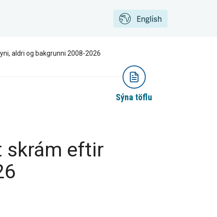
English
ni, aldri og bakgrunni 2008-2026
Sýna töflu
 skrám eftir
26