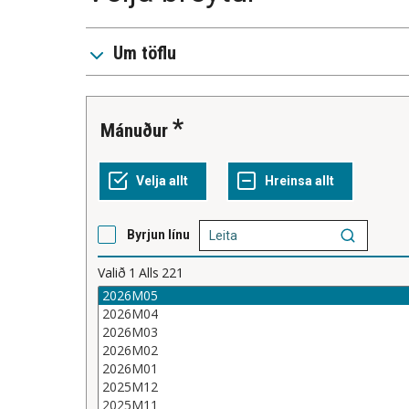
Um töflu
Mánuður
Byrjun línu
Valið
1
Alls
221