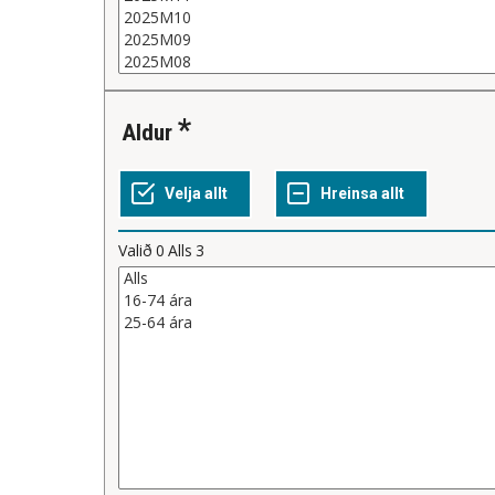
Aldur
Valið
0
Alls
3