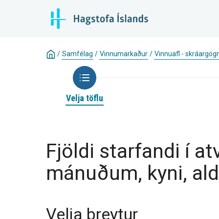
/
Samfélag
/
Vinnumarkaður
/
Vinnuafl - skráargög
Velja töflu
Fjöldi starfandi í
mánuðum, kyni, ald
Velja breytur