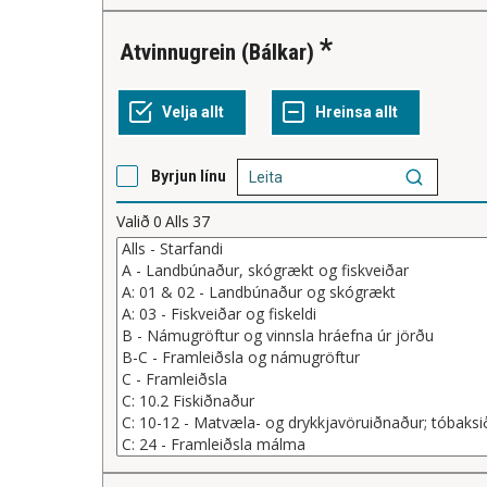
Atvinnugrein (Bálkar)
Byrjun línu
Valið
0
Alls
37