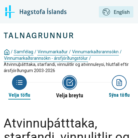
English
TALNAGRUNNUR
/
Samfélag
/
Vinnumarkaður
/
Vinnumarkaðsrannsókn
/
Vinnumarkaðsrannsókn - ársfjórðungstölur
/
Atvinnuþátttaka, starfandi, vinnulitlir og atvinnuleysi, hlutfall eftir
ársfjórðungum 2003-2026
Velja töflu
Velja breytu
Sýna töflu
Atvinnuþátttaka,
starfandi, vinnulitlir og