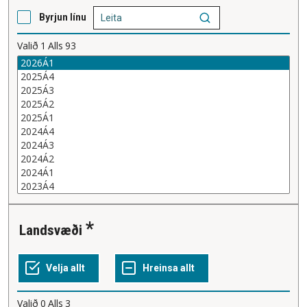
Byrjun línu
Valið
1
Alls
93
Landsvæði
Valið
0
Alls
3