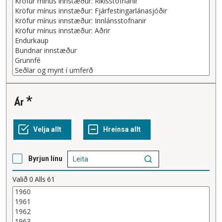
Ár
Byrjun línu
Valið
0
Alls
61