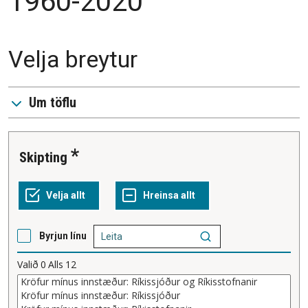
1960-2020
Velja breytur
Um töflu
Skipting
Byrjun línu
Valið
0
Alls
12