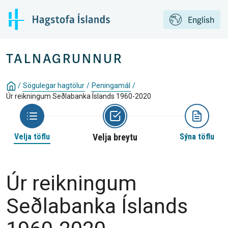
English
TALNAGRUNNUR
/
Sögulegar hagtölur
/
Peningamál
/
Úr reikningum Seðlabanka Íslands 1960-2020
Velja töflu
Velja breytu
Sýna töflu
Úr reikningum
Seðlabanka Íslands