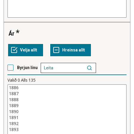
Ár
Byrjun línu
Valið
0
Alls
135