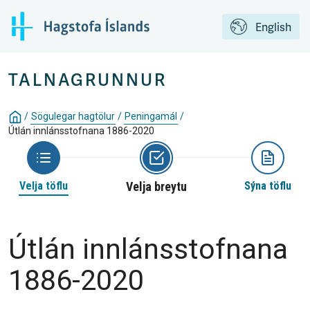
English
TALNAGRUNNUR
/
Sögulegar hagtölur
/
Peningamál
/
Útlán innlánsstofnana 1886-2020
Velja töflu
Velja breytu
Sýna töflu
Útlán innlánsstofnana
1886-2020