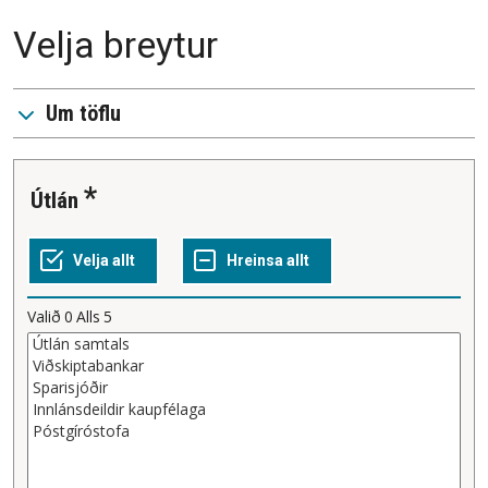
Velja breytur
Um töflu
Útlán
Valið
0
Alls
5